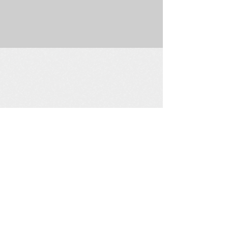
225 W. Douglas Suite 202 • Wichita, KS 67202